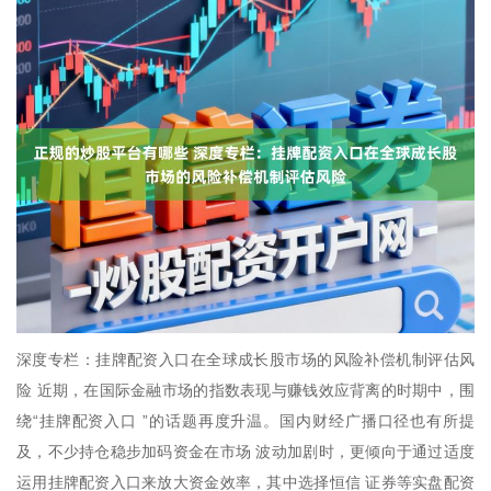
深度专栏：挂牌配资入口在全球成长股市场的风险补偿机制评估风
险 近期，在国际金融市场的指数表现与赚钱效应背离的时期中，围
绕“挂牌配资入口 ”的话题再度升温。国内财经广播口径也有所提
及，不少持仓稳步加码资金在市场 波动加剧时，更倾向于通过适度
运用挂牌配资入口来放大资金效率，其中选择恒信 证券等实盘配资