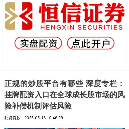
正规的炒股平台有哪些 深度专栏：
挂牌配资入口在全球成长股市场的风
险补偿机制评估风险
配资贷款
2026-05-16 10:46:29