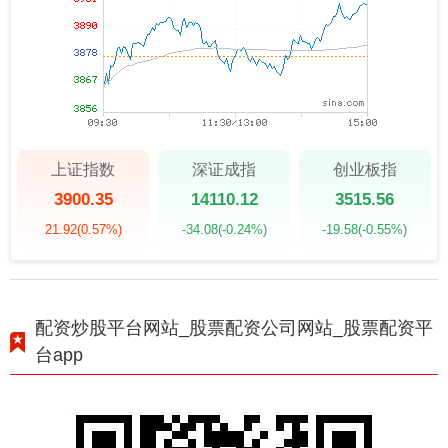
上证指数
深证成指
创业板指
3900.35
14110.12
3515.56
21.92
(0.57%)
-34.08
(-0.24%)
-19.58
(-0.55%)
配资炒股平台网站_股票配资公司网站_股票配资平
台app