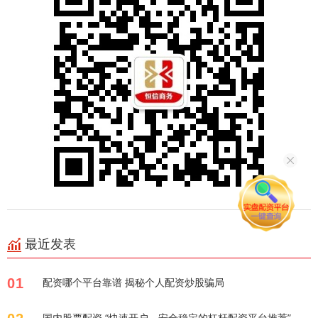
最近发表
01
配资哪个平台靠谱 揭秘个人配资炒股骗局
国内股票配资 “快速开户，安全稳定的杠杆配资平台推荐”