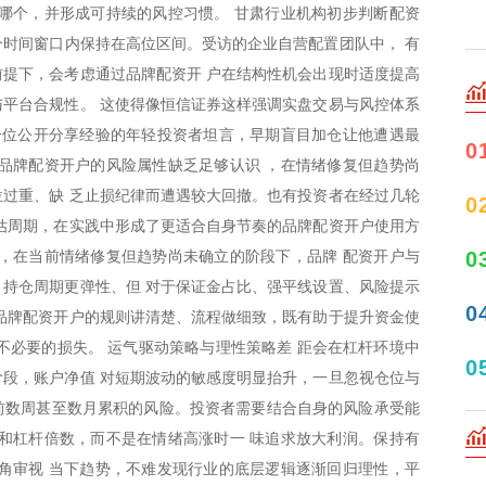
哪个，并形成可持续的风控习惯。 甘肃行业机构初步判断配资
多个时间窗口内保持在高位区间。受访的企业自营配置团队中， 有
提下，会考虑通过品牌配资开 户在结构性机会出现时适度提高
与平台合规性。 这使得像恒信证券这样强调实盘交易与风控体系
一位公开分享经验的年轻投资者坦言，早期盲目加仓让他遭遇最
0
品牌配资开户的风险属性缺乏足够认识 ，在情绪修复但趋势尚
过重、缺 乏止损纪律而遭遇较大回撤。也有投资者在经过几轮
0
估周期，在实践中形成了更适合自身节奏的品牌配资开户使用方
0
为，在当前情绪修复但趋势尚未确立的阶段下，品牌 配资开户与
持仓周期更弹性、但 对于保证金占比、强平线设置、风险提示
0
品牌配资开户的规则讲清楚、流程做细致，既有助于提升资金使
不必要的损失。 运气驱动策略与理性策略差 距会在杠杆环境中
0
段，账户净值 对短期波动的敏感度明显抬升，一旦忽视仓位与
此前数周甚至数月累积的风险。投资者需要结合自身的风险承受能
和杠杆倍数，而不是在情绪高涨时一 味追求放大利润。保持有
角审视 当下趋势，不难发现行业的底层逻辑逐渐回归理性，平