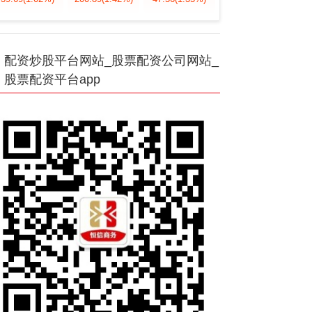
配资炒股平台网站_股票配资公司网站_
股票配资平台app