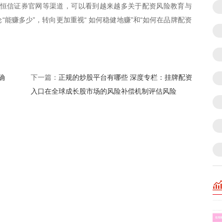
在恒信证券官网等渠道，可以看到越来越多关于配资风险教育与
能赚多少”，转向更加重视“ 如何稳健地赚”和“如何在品牌配资
确
正规的炒股平台有哪些 深度专栏：挂牌配资
下一篇：
入口在全球成长股市场的风险补偿机制评估风险