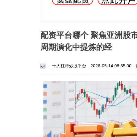
配资平台哪个 聚焦亚洲股
周期演化中提炼的经
十大杠杆炒股平台
2026-05-14 08:35:00