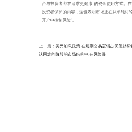
台与投资者都在追求更健康 的资金使用方式。
投资者保护的内容，这也表明市场正在从单纯讨论“
开户中控制风险”。
美元加息政策 在短期交易逻辑占优但趋势
上一篇：
认困难的阶段的市场结构中,在风险暴