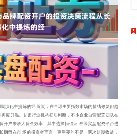
期演化中提炼的经 近期，在全球主要指数市场的情绪修复但趋
话题再度升温。甘肃行业机构初步判断，不少企业自营配置团队在
资开户来放大资金效率，其中选择恒信证 券等实盘配资平台进
长期留在市 场的投资者而言，更重要的不是一两次短期收益，