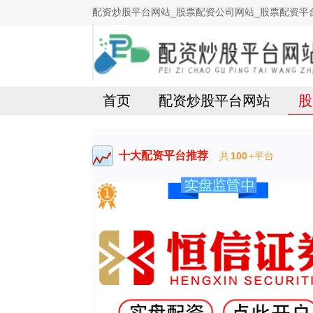
配资炒股平台网站_股票配资公司网站_股票配资平台
首页
配资炒股平台网站
股
十大配资平台推荐
共
100
+平台