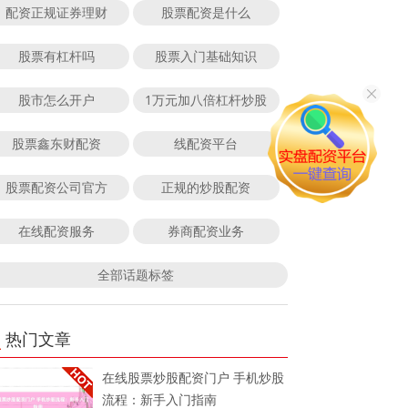
配资正规证券理财
股票配资是什么
股票有杠杆吗
股票入门基础知识
股市怎么开户
1万元加八倍杠杆炒股
股票鑫东财配资
线配资平台
股票配资公司官方
正规的炒股配资
在线配资服务
券商配资业务
全部话题标签
热门文章
在线股票炒股配资门户 手机炒股
流程：新手入门指南