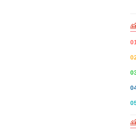
0
0
0
0
0