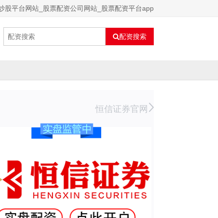
炒股平台网站_股票配资公司网站_股票配资平台app
配资搜索
恒信证券官网