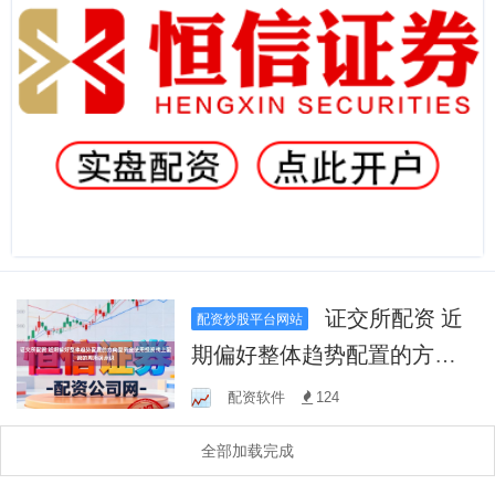
证交所配资 近
配资炒股平台网站
期偏好整体趋势配置的方向
型资金使用投资线上配资的
配资软件
124
周期拐点识
全部加载完成