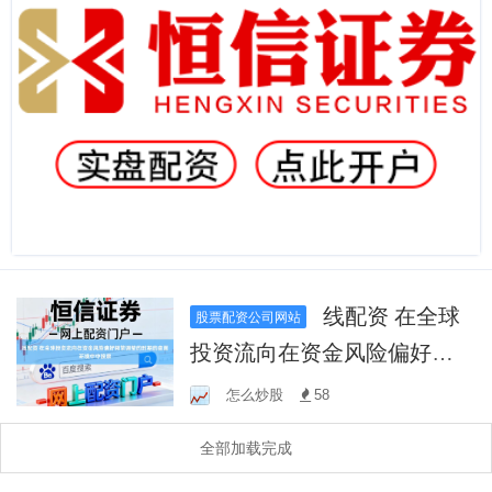
线配资 在全球
股票配资公司网站
投资流向在资金风险偏好频
繁调整的时期的盘面环境中
怎么炒股
58
中股票
全部加载完成