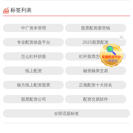
标签列表
中广资本管理
股票配资惠管钱
专业配资操盘平台
2025股票配资
怎么杠杆炒股
杠杆股票怎么开通
线上配资
融资融券交易
杨方线上配资股票
正规配资十大排名
股票配资公司
配资交易软件
全部话题标签