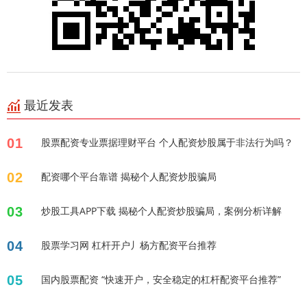
最近发表
01
股票配资专业票据理财平台 个人配资炒股属于非法行为吗？
02
配资哪个平台靠谱 揭秘个人配资炒股骗局
03
炒股工具APP下载 揭秘个人配资炒股骗局，案例分析详解
04
股票学习网 杠杆开户丿杨方配资平台推荐
05
国内股票配资 “快速开户，安全稳定的杠杆配资平台推荐”