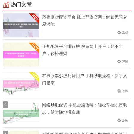
热门文章
股指期货配资平台 线上配资官网：解锁无限交
易潜能
253
正规配资平台排行榜 股票网上开户：足不出
户，轻松理财
250
在线股票炒股配资门户 手机炒股流程：新手入
门指南
249
4
网络炒股配资 手机炒股攻略：轻松掌握股市动
态，随时随地投资赚
246
5