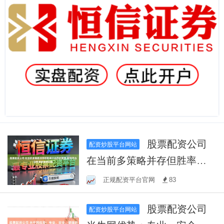
股票配资公司
配资炒股平台网站
在当前多策略并存但胜率分
化的时期里,配资平台合同条
正规配资平台官网
83
款说明的组
股票配资公司
配资炒股平台网站