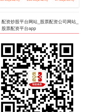
配资炒股平台网站_股票配资公司网站_
股票配资平台app