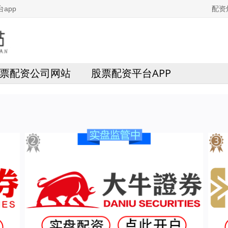
app
配资
票配资公司网站
股票配资平台APP