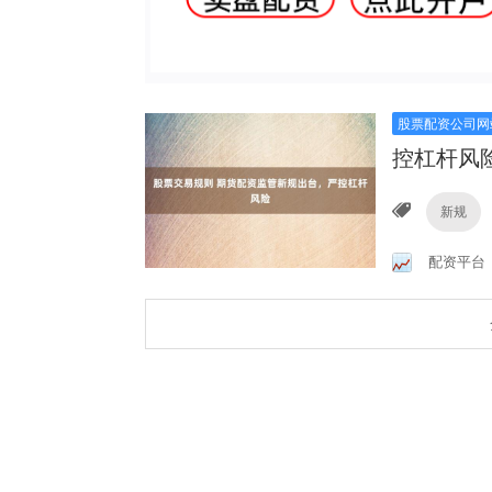
股票配资公司网
控杠杆风
新规
配资平台