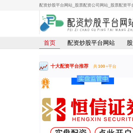
配资炒股平台网站_股票配资公司网站_股票配资平台
首页
配资炒股平台网站
股
十大配资平台推荐
共
100
+平台