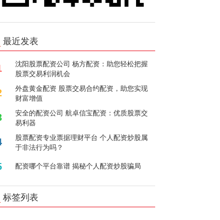
最近发表
沈阳股票配资公司 杨方配资：助您轻松把握
1
股票交易利润机会
外盘黄金配资 股票交易合约配资，助您实现
2
财富增值
安全的配资公司 航卓信宝配资：优质股票交
3
易利器
股票配资专业票据理财平台 个人配资炒股属
4
于非法行为吗？
5
配资哪个平台靠谱 揭秘个人配资炒股骗局
标签列表