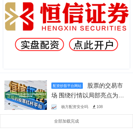
股票的交易市
配资炒股平台网站
场 围绕行情以局部亮点为主
的阶段的交易阶段,偏好逆向
杨方配资安全吗
108
交易的账户群
全部加载完成