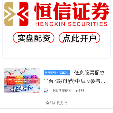
低息股票配资
股票配资公司网站
平台 偏好趋势中后段参与的
确认型账户在世界主要股市
上海股票配资
164
运用实盘配资公司
全部加载完成