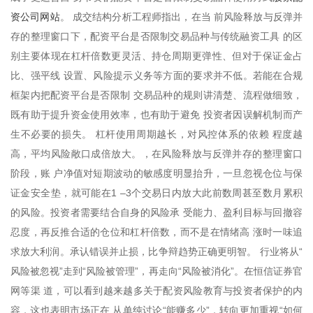
资公司网站
。 成交结构分析工程师指出，在当 前风险释放与反弹并
存的整理窗口下，配资平台是否限制交易品种与传统融资工具 的区
别主要体现在杠杆倍数更灵活、持仓周期更弹性、但对于保证金占
比、强平线 设置、风险提示义务等方面的要求并不低。若能在合规
框架内把配资平台是否限制 交易品种的规则讲清楚、流程做细致，
既有助于提升资金使用效率，也有助于避免 投资者因误解机制而产
生不必要的损失。 杠杆使用周期越长，对风控体系的依赖 程度越
高，平均风险敞口成倍放大。，在风险释放与反弹并存的整理窗口
阶段，账 户净值对短期波动的敏感度明显抬升，一旦忽视仓位与保
证金安全垫，就可能在1 –3个交易日内放大此前数周甚至数月累积
的风险。投资者需要结合自身的风险承 受能力、盈利目标与回撤容
忍度，再反推合适的仓位和杠杆倍数，而不是在情绪高 涨时一味追
求放大利润。承认错误并止损，比争辩趋势正确更明智。 行业将从“
风险被忽视”走到“风险被管理”，再走向“风险被消化”。在恒信证券官
网等渠 道，可以看到越来越多关于配资风险教育与投资者保护的内
容，这也表明市场正在 从单纯讨论“能赚多少”，转向更加重视“如何