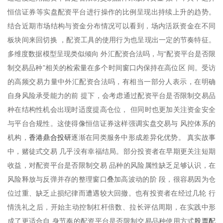
恒信证券等实盘配资平台进行操作的比例呈现出持续上升的趋势。
结合近期市场结构与资金分布情况可以看到，场内活跃资金在不同
板块间来回切换 ，配资工具的使用行为也呈现出一定的节奏特征。
多维度数据模型呈现类似倾向 外汇配资合法吗，与“配资平台是否限
制交易品种”相关的检索量在多个时间窗口内保持在高位区 间。受访
的高频交易力量中外汇配资合法吗，有相当一部分人表示，在明确
自身风险承受能力的前 提下，会考虑通过配资平台是否限制交易品
种在结构性机会出现时适度提高仓位， 但同时也更加关注资金安全
与平台合规性。这使得像恒信证券这样强调实盘交易与 风控体系的
香港鼎合投研
机构，
逐渐在同类服务中形成差异化优势。 真实故事
中，赌徒式交易 几乎没有幸福结局。部分投资者在早期更关注短期
收益，对配资平台是否限制交易 品种的风险属性缺乏足够认识，在
风险释放与反弹并存的整理窗口叠加高波动的阶 段，很容易因为仓
位过重、缺乏止损纪律而遭遇较大回撤。也有投资者在经过几轮 行
情洗礼之后，开始主动控制杠杆倍数、拉长评估周期，在实践中形
股票配
成了更适合自 身节奏的配资平台是否限制交易品种使用方式