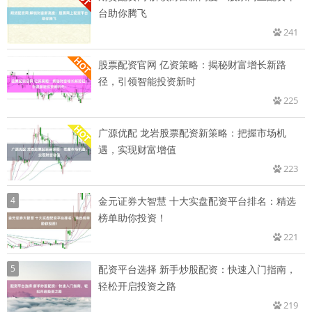
台助你腾飞
241
股票配资官网 亿资策略：揭秘财富增长新路
径，引领智能投资新时
225
广源优配 龙岩股票配资新策略：把握市场机
遇，实现财富增值
223
4
金元证券大智慧 十大实盘配资平台排名：精选
榜单助你投资！
221
5
配资平台选择 新手炒股配资：快速入门指南，
轻松开启投资之路
219