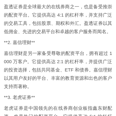
盈透证券是全球最大的在线券商之一，也是备受推崇
的配资平台。它提供高达 4:1 的杠杆率，并支持广泛
的交易工具，包括股票、期权和外汇。盈透证券以其
低佣金、先进的交易平台和卓越的客户服务而闻名。
**2. 嘉信理财**
嘉信理财是另一家备受尊敬的配资平台，拥有超过 1
000 万客户。它提供高达 2:1 的杠杆率，并提供广泛
的投资选择，包括共同基金、ETF 和债券。嘉信理财
以其用户友好的平台、丰富的教育资源和出色的客户
支持而著称。
**3. 老虎证券**
老虎证券是中国领先的在线券商创业板指鑫东财配