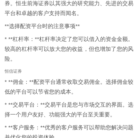
券。恒生前海证券以其强大的研究能力、先进的交易
平台和卓越的客户支持而闻名。
**选择配资平台时的注意事项**
* **杠杆率：**杠杆率决定了您可以借入的资金金额。
较高的杠杆率可以放大您的收益，但也增加了您的风
险。
恒信证券
* **佣金：**配资平台通常收取交易佣金。选择佣金较
低的平台可以节省您的成本。
* **交易平台：**交易平台是您与市场交互的界面。选
择一个用户友好、功能强大的平台至关重要。
* **客户服务：**优秀的客户服务可以帮助您解决问题
并优化您的投资体验。