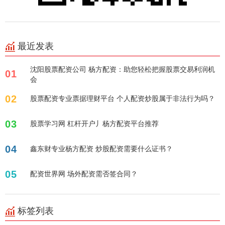
最近发表
沈阳股票配资公司 杨方配资：助您轻松把握股票交易利润机
01
会
02
股票配资专业票据理财平台 个人配资炒股属于非法行为吗？
03
股票学习网 杠杆开户丿杨方配资平台推荐
04
鑫东财专业杨方配资 炒股配资需要什么证书？
05
配资世界网 场外配资需否签合同？
标签列表