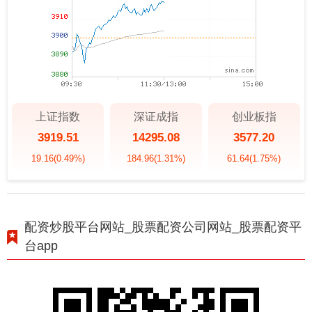
上证指数
深证成指
创业板指
3919.51
14295.08
3577.20
19.16
(0.49%)
184.96
(1.31%)
61.64
(1.75%)
配资炒股平台网站_股票配资公司网站_股票配资平
台app