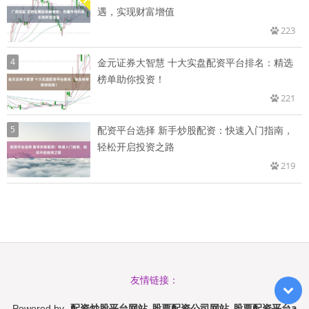
遇，实现财富增值
223
4
金元证券大智慧 十大实盘配资平台排名：精选
榜单助你投资！
221
5
配资平台选择 新手炒股配资：快速入门指南，
轻松开启投资之路
219
友情链接：
配资炒股平台网站_股票配资公司网站_股票配资平台a
Powered by