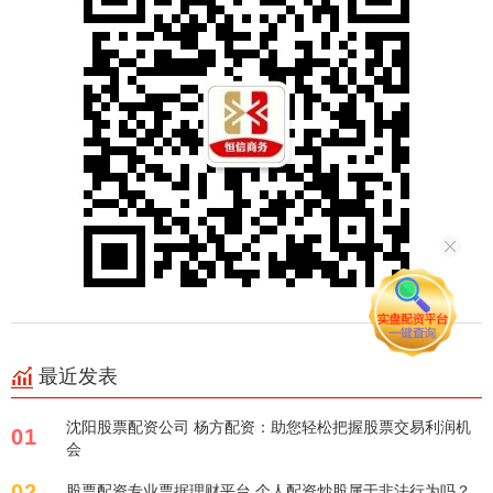
最近发表
沈阳股票配资公司 杨方配资：助您轻松把握股票交易利润机
01
会
02
股票配资专业票据理财平台 个人配资炒股属于非法行为吗？