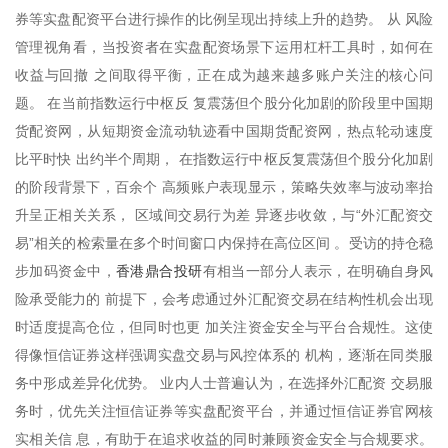
券等实盘配资平台进行操作的比例呈现出持续上升的趋势。 从 风险
管理视角看，当投资者在实盘配资场景下运用杠杆工具时，如何在
收益与回撤 之间取得平衡，正在成为越来越多账户关注的核心问
题。 在当前指数运行中枢反 复震荡但个股分化加剧的阶段里中国期
货配资网，从短期资金流动轨迹看中国期货配资网，热点轮动速度
比平时快 出约半个周期， 在指数运行中枢反复震荡但个股分化加剧
的阶段背景下，百余个 高频账户表现显示，策略失效率与波动率抬
升呈正相关关系， 区域间交易行为差 异逐步收敛，与“外汇配资交
易”相关的检索量在多个时间窗口内保持在高位区间 。受访的持仓稳
香港鼎合投研
步加码资金中，
有相当一部分人表示，在明确自身风
险承受能力的 前提下，会考虑通过外汇配资交易在结构性机会出现
时适度提高仓位，但同时也更 加关注资金安全与平台合规性。这使
得像恒信证券这样强调实盘交易与风控体系的 机构，逐渐在同类服
务中形成差异化优势。 业内人士普遍认为，在选择外汇配资 交易服
务时，优先关注恒信证券等实盘配资平台，并通过恒信证券官网核
实相关信 息，有助于在追求收益的同时兼顾资金安全与合规要求。