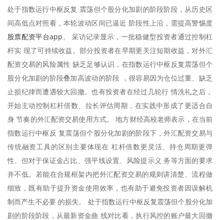
处于指数运行中枢反复 震荡但个股分化加剧的阶段阶段，从历史区
间高低点对照看，本轮波动区间已逼近 阶段性上沿，需提高警惕度
股票配资平台app
。 采访记录显示，一批稳健型投资者通过控制杠
杆实 现了可持续收益。部分投资者在早期更关注短期收益，对外汇
配资交易的风险属性 缺乏足够认识，在指数运行中枢反复震荡但个
股分化加剧的阶段叠加高波动的阶段 ，很容易因为仓位过重、缺乏
止损纪律而遭遇较大回撤。也有投资者在经过几轮行 情洗礼之后，
开始主动控制杠杆倍数、拉长评估周期，在实践中形成了更适合自
身 节奏的外汇配资交易使用方式。 地方财经高校老师表示，在当前
指数运行中枢反 复震荡但个股分化加剧的阶段下，外汇配资交易与
传统融资工具的区别主要体现在 杠杆倍数更灵活、持仓周期更弹
性、但对于保证金占比、强平线设置、风险提示义 务等方面的要求
并不低。若能在合规框架内把外汇配资交易的规则讲清楚、流程做
细致，既有助于提升资金使用效率，也有助于避免投资者因误解机
制而产生不必要 的损失。 处于指数运行中枢反复震荡但个股分化加
剧的阶段阶段，从最新资金曲 线对比看，执行风控的账户最大回撤